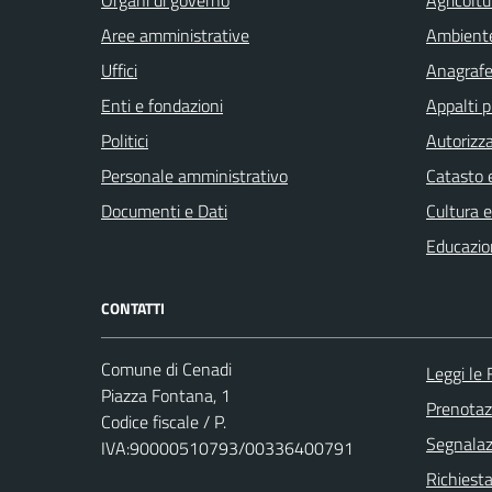
Aree amministrative
Ambient
Uffici
Anagrafe 
Enti e fondazioni
Appalti p
Politici
Autorizza
Personale amministrativo
Catasto e
Documenti e Dati
Cultura 
Educazio
CONTATTI
Comune di Cenadi
Leggi le
Piazza Fontana, 1
Prenota
Codice fiscale / P.
Segnalazi
IVA:90000510793/00336400791
Richiest