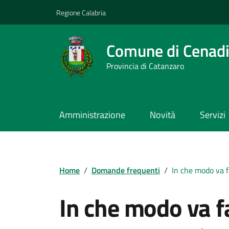
Vai ai contenuti
Vai al footer
Regione Calabria
Comune di Cenad
Provincia di Catanzaro
Amministrazione
Novità
Servizi
Home
/
Domande frequenti
/
In che modo va fa
In che modo va fa