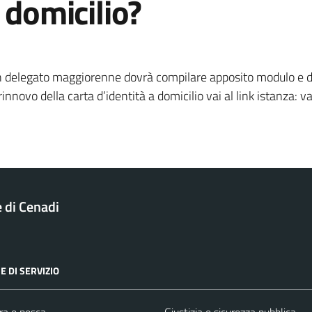
a domicilio?
lio un delegato maggiorenne dovrà compilare apposito modulo e 
 rinnovo della carta d’identità a domicilio vai al link istanza: v
di Cenadi
E DI SERVIZIO
ra e pesca
Giustizia e sicurezza pubblica