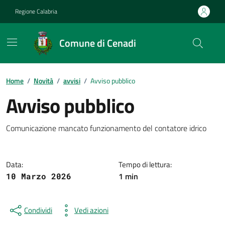
Vai ai contenuti
Vai al footer
Regione Calabria
Comune di Cenadi
Home
/
Novità
/
avvisi
/
Avviso pubblico
Avviso pubblico
Dettagli della notizia
Comunicazione mancato funzionamento del contatore idrico
Data:
Tempo di lettura:
1 min
10 Marzo 2026
Condividi
Vedi azioni