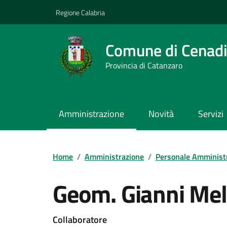
Vai ai contenuti
Vai al footer
Regione Calabria
Comune di Cenad
Provincia di Catanzaro
Amministrazione
Novità
Servizi
Home
/
Amministrazione
/
Personale Amminist
Geom. Gianni Mel
Collaboratore