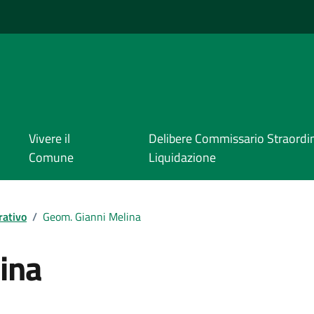
i
Vivere il
Delibere Commissario Straordin
Comune
Liquidazione
rativo
/
Geom. Gianni Melina
ina