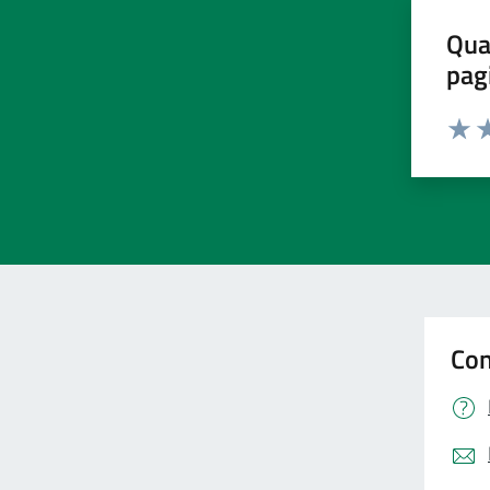
Qua
pag
Valut
Va
Con