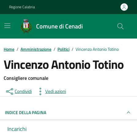
Vai ai contenuti
Vai al footer
Regione Calabria
Comune di Cenadi
Home
/
Amministrazione
/
Politici
/
Vincenzo Antonio Totino
Vincenzo Antonio Totino
Consigliere comunale
Condividi
Vedi azioni
INDICE DELLA PAGINA
Incarichi