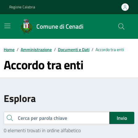
Vai ai contenuti
Vai al footer
Regione Calabria
Comune di Cenadi
Home
/
Amministrazione
/
Documenti e Dati
/
Accordo tra enti
Accordo tra enti
Esplora
Cerca
Invio
0 elementi trovati in ordine alfabetico