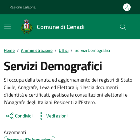
Vai ai contenuti
Vai al footer
Regione Calabria
Comune di Cenadi
Home
/
Amministrazione
/
Uffici
/
Servizi Demografici
Servizi Demografici
Si occupa della tenuta ed aggiornamento dei registri di Stato
Civile, Anagrafe, Leva ed Elettorali; rilascia documenti
d'identità e certificati, gestisce le consultazioni elettorali e
l‘Anagrafe degli Italiani Residenti all’Estero.
Condividi
Vedi azioni
Argomenti
Accesso all'informazione